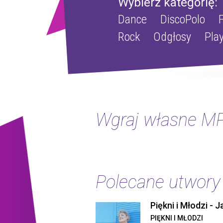
Wybierz kategorię:
Dance
DiscoPolo
Rock
Odgłosy
Pla
Wgraj własne MP
Polecane utwory
PIĘKNI I MŁODZI