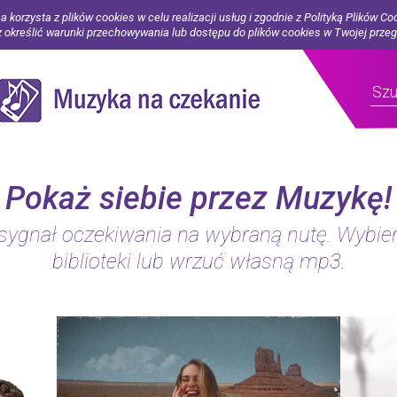
a korzysta z plików cookies w celu realizacji usług i zgodnie z Polityką Plików Co
określić warunki przechowywania lub dostępu do plików cookies w Twojej prze
Pokaż siebie przez Muzykę!
ygnał oczekiwania na wybraną nutę. Wybier
biblioteki lub wrzuć własną mp3.