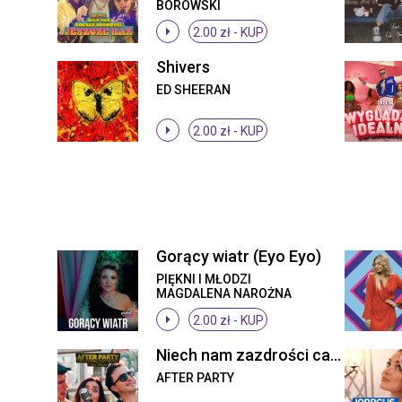
BOROWSKI
2.00 zł -
KUP
Shivers
ED SHEERAN
2.00 zł -
KUP
Gorący wiatr (Eyo Eyo)
PIĘKNI I MŁODZI
MAGDALENA NAROŻNA
2.00 zł -
KUP
Niech nam zazdrości cały świat
AFTER PARTY