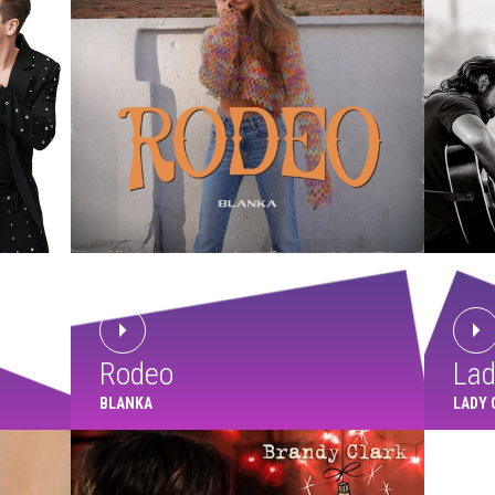
Rodeo
Lad
BLANKA
LADY 