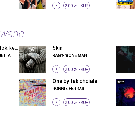
2.00 zł -
KUP
owane
One In A Million (Alok Remix)
Skin
UETTA
RAG'N'BONE MAN
2.00 zł -
KUP
r
Ona by tak chciała
RONNIE FERRARI
2.00 zł -
KUP