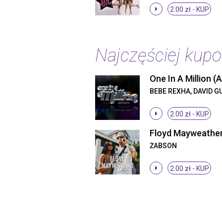
2.00 zł -
KUP
Najczęściej kup
BEBE REXHA, DAVID G
2.00 zł -
KUP
Floyd Mayweathe
ŻABSON
2.00 zł -
KUP