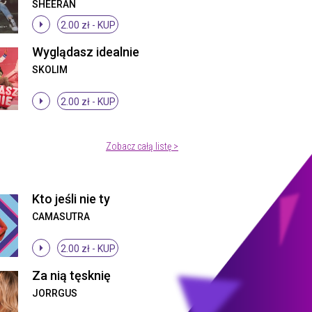
SHEERAN
2.00 zł -
KUP
Wyglądasz idealnie
SKOLIM
2.00 zł -
KUP
Zobacz całą listę >
Kto jeśli nie ty
CAMASUTRA
2.00 zł -
KUP
Za nią tęsknię
JORRGUS