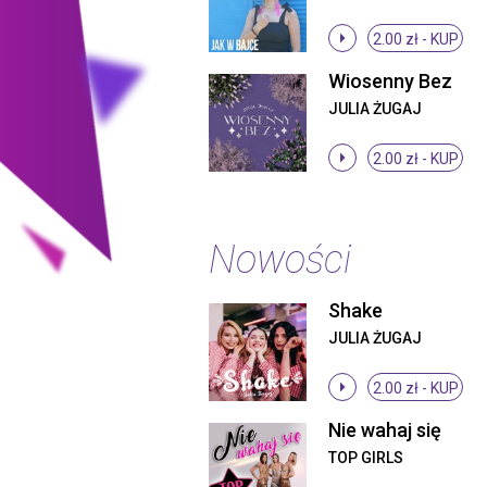
2.00 zł -
KUP
Wiosenny Bez
JULIA ŻUGAJ
2.00 zł -
KUP
Nowości
Shake
JULIA ŻUGAJ
2.00 zł -
KUP
Nie wahaj się
TOP GIRLS