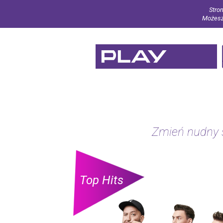
Stron
Możesz 
Zmień nudny s
Top Hits