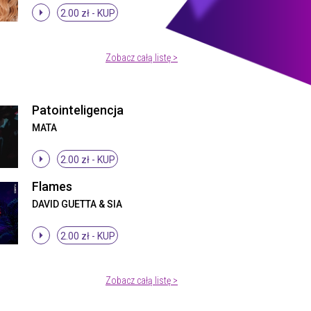
2.00 zł -
KUP
Zobacz całą listę >
Patointeligencja
MATA
2.00 zł -
KUP
Flames
DAVID GUETTA & SIA
2.00 zł -
KUP
Zobacz całą listę >