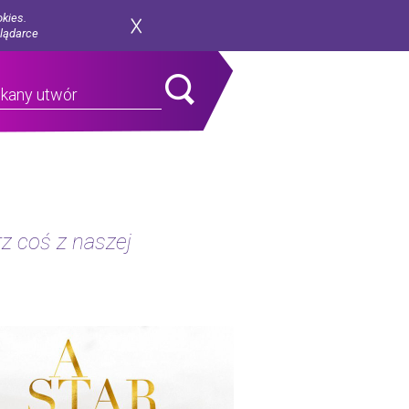
okies.
glądarce
z coś z naszej