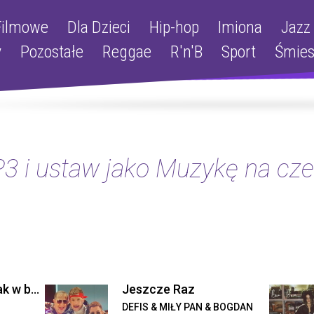
Filmowe
Dla Dzieci
Hip-hop
Imiona
Jazz
y
Pozostałe
Reggae
R'n'B
Sport
Śmie
3 i ustaw jako Muzykę na cze
Piękni i Młodzi - Jak w bajce (ti amo) (Radio Edit)
Jeszcze Raz
DEFIS & MIŁY PAN & BOGDAN