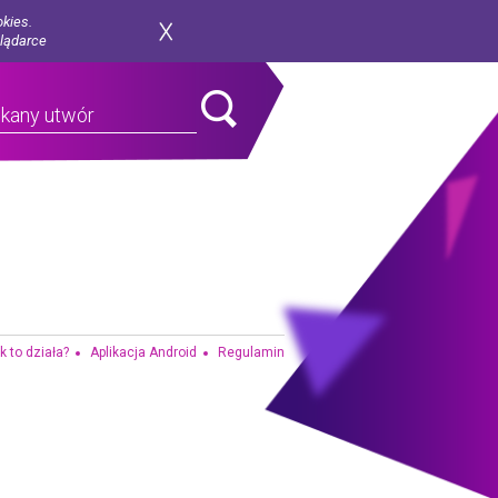
okies.
glądarce
k to działa?
Aplikacja Android
Regulamin