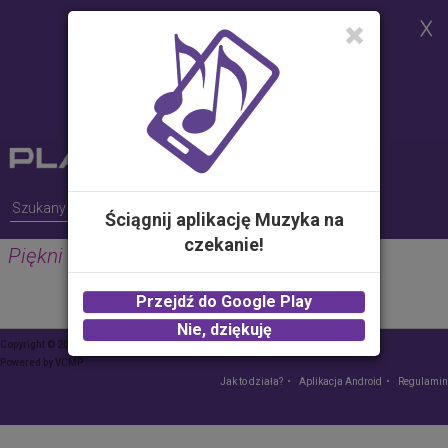
Strona korzysta z plików cookies w
celu realizacji usług i zgodnie z
Polityką Plików Cookies.
Możesz określić warunki
przechowywania lub dostępu do
plików cookies w Twojej
przeglądarce
Ściągnij aplikację Muzyka na
czekanie!
Piękni i Młodzi Magdalena Narożna
Przejdź do Google Play
Nie, dziękuję
Copyright © 2015 Play – wszelkie prawa zastrzeżone
Powered by
VCMP
Jak to działa?
Aplikacja Android
Regulamin