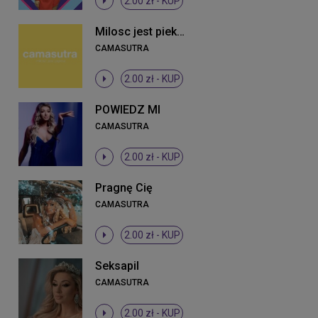
2.00 zł -
KUP
Milosc jest piekna
CAMASUTRA
2.00 zł -
KUP
POWIEDZ MI
CAMASUTRA
2.00 zł -
KUP
Pragnę Cię
CAMASUTRA
2.00 zł -
KUP
Seksapil
CAMASUTRA
2.00 zł -
KUP