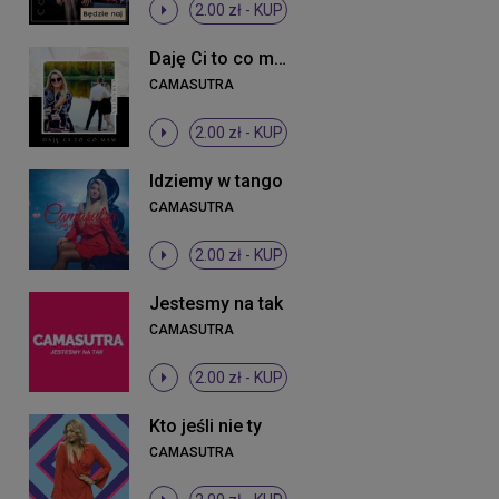
2.00 zł -
KUP
Daję Ci to co mam
CAMASUTRA
2.00 zł -
KUP
Idziemy w tango
CAMASUTRA
2.00 zł -
KUP
Jestesmy na tak
CAMASUTRA
2.00 zł -
KUP
Kto jeśli nie ty
CAMASUTRA