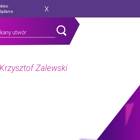
okies.
glądarce
 Krzysztof Zalewski