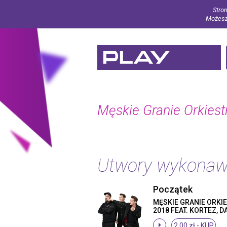
Stron
Możesz 
Męskie Granie Orkiest
Utwory wykona
Początek
MĘSKIE GRANIE ORKI
2018 FEAT. KORTEZ, D
PODSIADŁO, KRZYSZT
2.00 zł -
KUP
ZALEWSKI