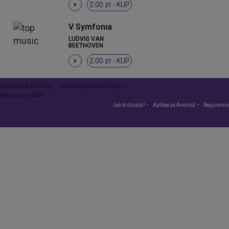
2.00 zł -
KUP
V Symfonia
LUDVIG VAN
BEETHOVEN
2.00 zł -
KUP
Copyright © 2015 Play – wszelkie prawa zastrzeżone
Powered by
VCMP
Jak to działa?
Aplikacja Android
Regulamin