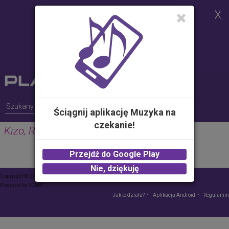
Strona korzysta z plików cookies w
celu realizacji usług i zgodnie z
Polityką Plików Cookies.
Możesz określić warunki
przechowywania lub dostępu do
plików cookies w Twojej
przeglądarce
Ściągnij aplikację Muzyka na
czekanie!
Kizo, ReTo, BeMelo
Przejdź do Google Play
Nie, dziękuję
Copyright © 2015 Play – wszelkie prawa zastrzeżone
Powered by
VCMP
Jak to działa?
Aplikacja Android
Regulamin