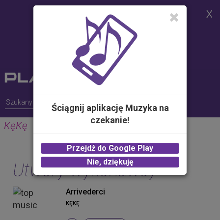
Strona korzysta z plików cookies w
celu realizacji usług i zgodnie z
Polityką Plików Cookies.
Możesz określić warunki
przechowywania lub dostępu do
plików cookies w Twojej
przeglądarce
Ściągnij aplikację Muzyka na
czekanie!
KęKę
Przejdź do Google Play
Nie, dziękuję
Utwory wykonawcy
Arrivederci
KĘKĘ