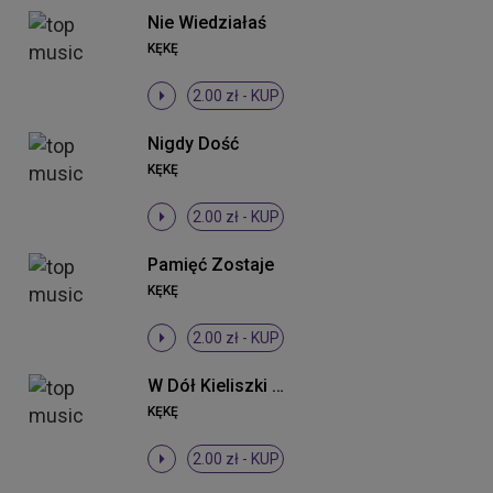
Nie Wiedziałaś
KĘKĘ
2.00 zł -
KUP
Nigdy Dość
KĘKĘ
2.00 zł -
KUP
Pamięć Zostaje
KĘKĘ
2.00 zł -
KUP
W Dół Kieliszki (WuDeKa)
KĘKĘ
2.00 zł -
KUP