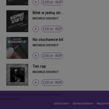
2.00 zł -
KUP
Bilet w jedną stronę
MICHRUS DIXON37
2.00 zł -
KUP
Na słuchawce bit
MICHRUS DIXON37
2.00 zł -
KUP
Ten rap
MICHRUS DIXON37
2.00 zł -
KUP
Copyright © 2015 Play – wszelkie prawa zastrzeżone
Powered by
VCMP
Jak to działa?
Aplikacja Android
Regulamin