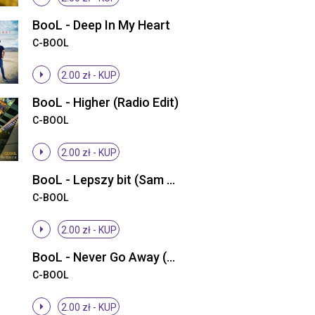
BooL - Deep In My Heart
C-BOOL
2.00 zł -
KUP
BooL - Higher (Radio Edit)
C-BOOL
2.00 zł -
KUP
BooL - Lepszy bit (Sam Bit Instrumental)
C-BOOL
2.00 zł -
KUP
BooL - Never Go Away (Cherry Coke Remix)
C-BOOL
2.00 zł -
KUP