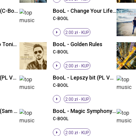
BooL - Catch You (C-BooL & DJ Amor 2k21 Edit)
BooL - Change Your Life (Radio Edit)
C-BOOL
2.00 zł -
KUP
BooL - Don't Sleep Tonight
BooL - Golden Rules
C-BOOL
2.00 zł -
KUP
BooL - Lepszy bit (PL Vocal Extended)
BooL - Lepszy bit (PL Vocal Radio Edit)
C-BOOL
2.00 zł -
KUP
BooL - Lepszy bit (Sam Bit Instrumental Edit)
BooL - Magic Symphony (Instrumental)
C-BOOL
2.00 zł -
KUP