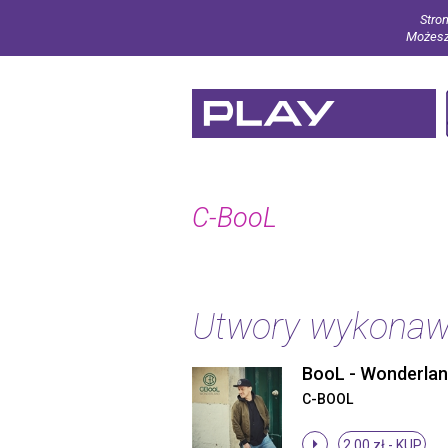
Stron
Możesz 
C-BooL
Utwory wykona
C-BOOL
2.00 zł -
KUP