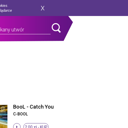
okies.
glądarce
BooL - Catch You
C-BOOL
2.00 zł -
KUP