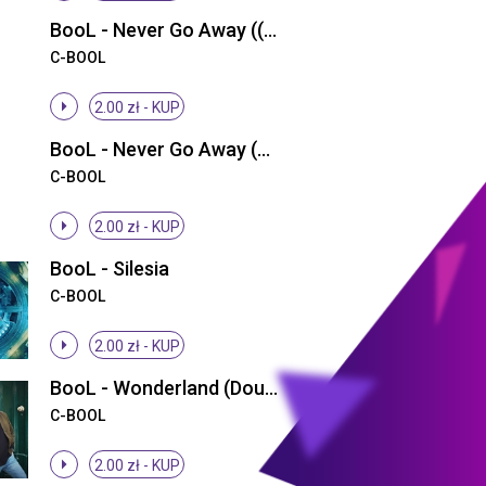
BooL - Never Go Away ((Radio Edit))
C-BOOL
2.00 zł -
KUP
BooL - Never Go Away (Waveshock VIP Mix)
C-BOOL
2.00 zł -
KUP
BooL - Silesia
C-BOOL
2.00 zł -
KUP
BooL - Wonderland (Double Depth Remix)
C-BOOL
2.00 zł -
KUP