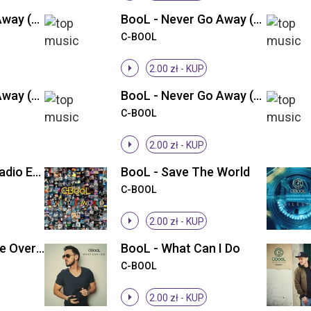
BooL - Never Go Away (Groovefore & neeVald Radio Edit)
BooL - Never Go Away (Groovefore & neeVald Remix)
C-BOOL
2.00 zł -
KUP
BooL - Never Go Away (Roberto Bedross Remix)
BooL - Never Go Away (Waveshock Remix)
C-BOOL
2.00 zł -
KUP
BooL - Pit Stop (Radio Edit)
BooL - Save The World
C-BOOL
2.00 zł -
KUP
BooL - Somewhere Over The Sea
BooL - What Can I Do
C-BOOL
2.00 zł -
KUP