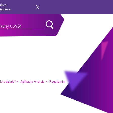
okies.
glądarce
k to działa?
Aplikacja Android
Regulamin