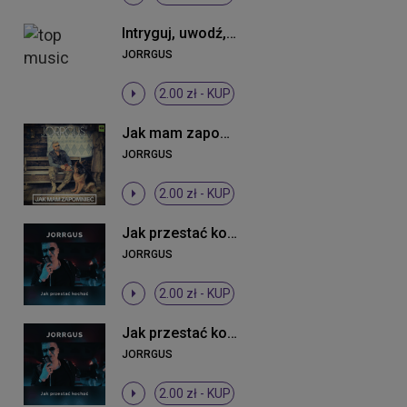
Intryguj, uwodź, prowokuj mnie (Radio Edit)
JORRGUS
2.00 zł -
KUP
Jak mam zapomnieć
JORRGUS
2.00 zł -
KUP
Jak przestać kochać
JORRGUS
2.00 zł -
KUP
Jak przestać kochać
JORRGUS
2.00 zł -
KUP