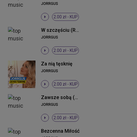
JORRGUS
2.00 zł -
KUP
W szczęściu (Radio Edit)
JORRGUS
2.00 zł -
KUP
Za nią tęsknię
JORRGUS
2.00 zł -
KUP
Zawsze sobą (Radio Edit)
JORRGUS
2.00 zł -
KUP
Bezcenna Miłość