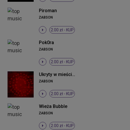
Piroman
ŻABSON
2.00 zł -
KUP
Pok0ra
ŻABSON
2.00 zł -
KUP
Ukryty w mieście krzyk (Projekt tymczasem)
ŻABSON
2.00 zł -
KUP
Wieża Bubble
ŻABSON
2.00 zł -
KUP