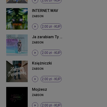
2.00 zł -
KUP
INTERNET.WAV
ŻABSON
2.00 zł -
KUP
Ja zarabiam Ty się bawisz
ŻABSON
2.00 zł -
KUP
Księżniczki
ŻABSON
2.00 zł -
KUP
Mojżesz
ŻABSON
2.00 zł -
KUP