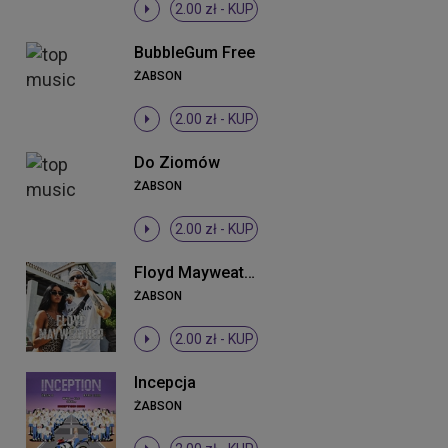
2.00 zł -
KUP
BubbleGum Free
ŻABSON
2.00 zł -
KUP
Do Ziomów
ŻABSON
2.00 zł -
KUP
Floyd Mayweather
ŻABSON
2.00 zł -
KUP
Incepcja
ŻABSON