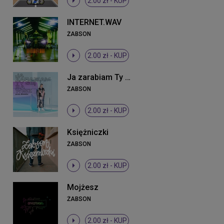
2.00 zł -
KUP
INTERNET.WAV
ŻABSON
2.00 zł -
KUP
Ja zarabiam Ty się bawisz
ŻABSON
2.00 zł -
KUP
Księżniczki
ŻABSON
2.00 zł -
KUP
Mojżesz
ŻABSON
2.00 zł -
KUP