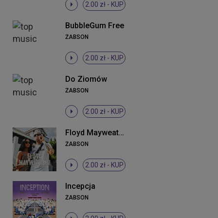
2.00 zł -
KUP
BubbleGum Free
ŻABSON
2.00 zł -
KUP
Do Ziomów
ŻABSON
2.00 zł -
KUP
Floyd Mayweather
ŻABSON
2.00 zł -
KUP
Incepcja
ŻABSON