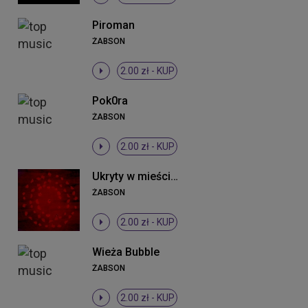
Piroman
ŻABSON
2.00 zł -
KUP
Pok0ra
ŻABSON
2.00 zł -
KUP
Ukryty w mieście krzyk (Projekt tymczasem)
ŻABSON
2.00 zł -
KUP
Wieża Bubble
ŻABSON
2.00 zł -
KUP