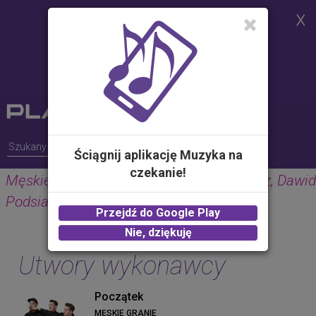
Strona korzysta z plików cookies w
celu realizacji usług i zgodnie z
Polityką Plików Cookies.
Możesz określić warunki
przechowywania lub dostępu do
plików cookies w Twojej
przeglądarce
Ściągnij aplikację Muzyka na
czekanie!
Męskie Granie Orkiestra 2018 feat. Kortez, Dawid
Podsiadło, Krzysztof Zalewski
Przejdź do Google Play
Nie, dziękuję
Utwory wykonawcy
Początek
MĘSKIE GRANIE