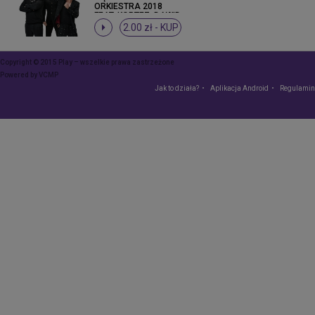
ORKIESTRA 2018
FEAT. KORTEZ, DAWID
PODSIADŁO,
2.00 zł -
KUP
KRZYSZTOF
ZALEWSKI
Copyright © 2015 Play – wszelkie prawa zastrzeżone
Powered by
VCMP
Jak to działa?
Aplikacja Android
Regulamin