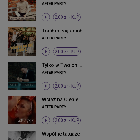
AFTER PARTY
2.00 zł -
KUP
Trafił mi się anioł
AFTER PARTY
2.00 zł -
KUP
Tylko w Twoich dłoniach
AFTER PARTY
2.00 zł -
KUP
Wciaz na Ciebie czekam
AFTER PARTY
2.00 zł -
KUP
Wspólne tatuaże