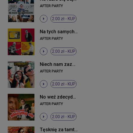
AFTER PARTY
2.00 zł -
KUP
Na tych samych falach nadajemy
AFTER PARTY
2.00 zł -
KUP
Niech nam zazdrości cały świat
AFTER PARTY
2.00 zł -
KUP
No weź zdecyduj się
AFTER PARTY
2.00 zł -
KUP
Tęsknię za tamtymi latami