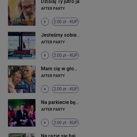
Dzisiaj Ty jutro ja
AFTER PARTY
2.00 zł -
KUP
Jesteśmy sobie pisani
AFTER PARTY
2.00 zł -
KUP
Mam cię w głowie
AFTER PARTY
2.00 zł -
KUP
Na parkiecie będziesz wywijała
AFTER PARTY
2.00 zł -
KUP
Na razie się bajerujemy