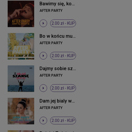
Bawimy się, kochamy się
AFTER PARTY
2.00 zł -
KUP
Bo w końcu musi być dobrze
AFTER PARTY
2.00 zł -
KUP
Dajmy sobie szansę jeszcze raz
AFTER PARTY
2.00 zł -
KUP
Dam jej bialy welon i obraczki dwie
AFTER PARTY
2.00 zł -
KUP