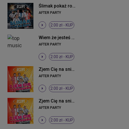
Ślimak pokaż rogi (Extended)
AFTER PARTY
2.00 zł -
KUP
Wiem że jesteś (Oldschool 90's Remix)
AFTER PARTY
2.00 zł -
KUP
Zjem Cię na sniadanie (Radio Edit)
AFTER PARTY
2.00 zł -
KUP
Zjem Cię na sniadanie (Radio Edit)
AFTER PARTY
2.00 zł -
KUP