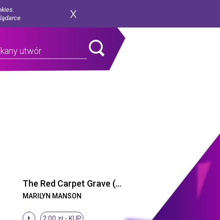
okies.
glądarce
The Red Carpet Grave (Album Version)
MARILYN MANSON
2.00 zł -
KUP