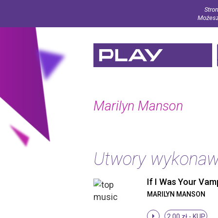
Stron
Możesz 
Marilyn Manson
Utwory wykona
MARILYN MANSON
2.00 zł -
KUP