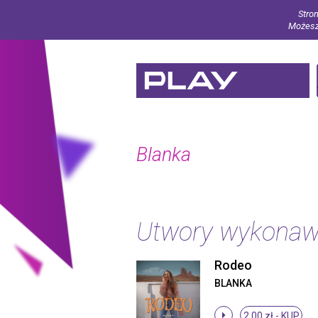
Stron
Możesz 
Blanka
Utwory wykona
Rodeo
BLANKA
2.00 zł -
KUP