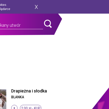
okies.
glądarce
Drapieżna i słodka
BLANKA
2.00 zł -
KUP