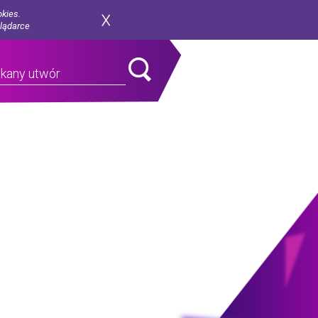
okies.
glądarce