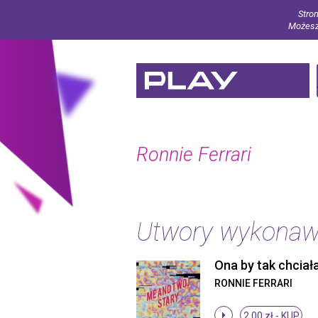
Stron
Możesz 
Ronnie Ferrari
Utwory wykona
Ona by tak chciał
RONNIE FERRARI
2.00 zł -
KUP