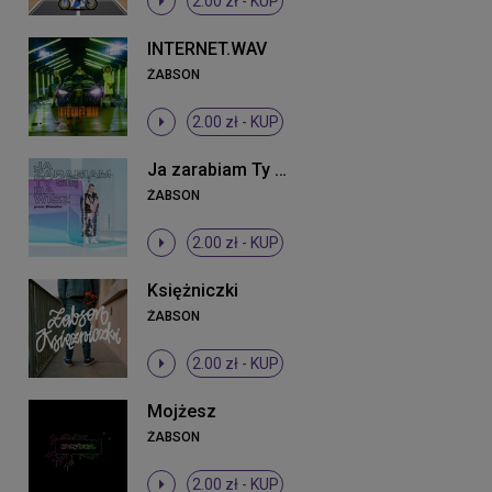
2.00 zł -
KUP
INTERNET.WAV
ŻABSON
2.00 zł -
KUP
Ja zarabiam Ty się bawisz
ŻABSON
2.00 zł -
KUP
Księżniczki
ŻABSON
2.00 zł -
KUP
Mojżesz
ŻABSON
2.00 zł -
KUP