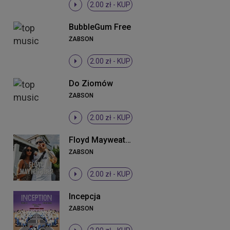
2.00 zł -
KUP
BubbleGum Free
ŻABSON
2.00 zł -
KUP
Do Ziomów
ŻABSON
2.00 zł -
KUP
Floyd Mayweather
ŻABSON
2.00 zł -
KUP
Incepcja
ŻABSON