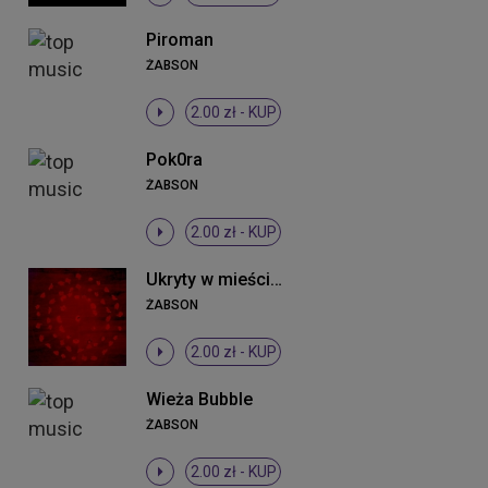
Piroman
ŻABSON
2.00 zł -
KUP
Pok0ra
ŻABSON
2.00 zł -
KUP
Ukryty w mieście krzyk (Projekt tymczasem)
ŻABSON
2.00 zł -
KUP
Wieża Bubble
ŻABSON
2.00 zł -
KUP