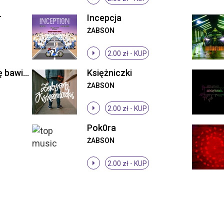
r
Incepcja
ŻABSON
2.00 zł -
KUP
Ja zarabiam Ty się bawisz
Księżniczki
ŻABSON
2.00 zł -
KUP
Pok0ra
ŻABSON
2.00 zł -
KUP