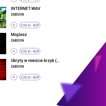
INTERNET.WAV
ŻABSON
2.00 zł -
KUP
Mojżesz
ŻABSON
2.00 zł -
KUP
Ukryty w mieście krzyk (Projekt tymczasem)
ŻABSON
2.00 zł -
KUP