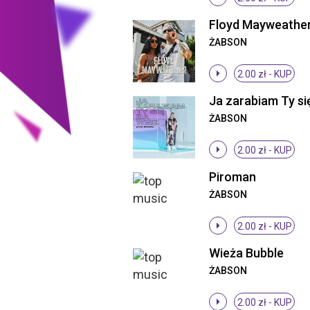
Floyd Mayweathe
ŻABSON
2.00 zł -
KUP
ŻABSON
2.00 zł -
KUP
Piroman
ŻABSON
2.00 zł -
KUP
Wieża Bubble
ŻABSON
2.00 zł -
KUP