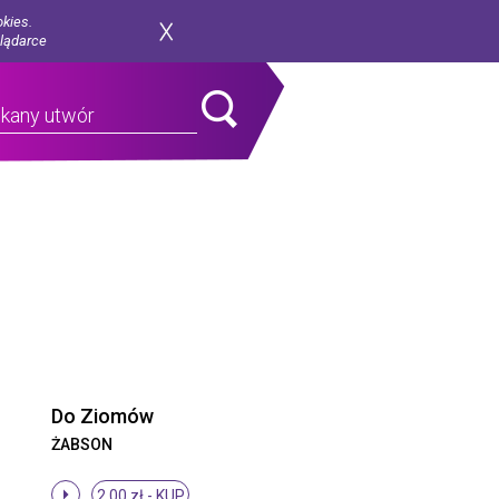
okies.
glądarce
Do Ziomów
ŻABSON
2.00 zł -
KUP