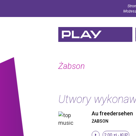
Stron
Możesz 
Żabson
Utwory wykona
Au freedersehen
ŻABSON
2.00 zł -
KUP