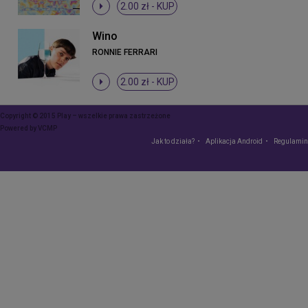
2.00 zł -
KUP
Wino
RONNIE FERRARI
2.00 zł -
KUP
Copyright © 2015 Play – wszelkie prawa zastrzeżone
Powered by
VCMP
Jak to działa?
Aplikacja Android
Regulamin