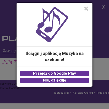
Strona korzysta z plików cookies w
celu realizacji usług i zgodnie z
Polityką Plików Cookies.
Możesz określić warunki
przechowywania lub dostępu do
plików cookies w Twojej
przeglądarce
Ściągnij aplikację Muzyka na
czekanie!
Julia Żugaj
Przejdź do Google Play
Nie, dziękuję
Copyright © 2015 Play – wszelkie prawa zastrzeżone
Powered by
VCMP
Jak to działa?
Aplikacja Android
Regulamin