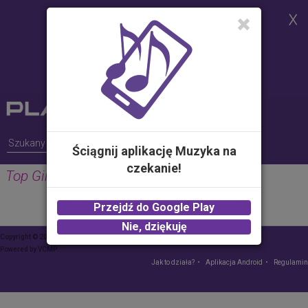
Strona korzysta z plików cookies w
celu realizacji usług i zgodnie z
Polityką Plików Cookies.
Możesz określić warunki
przechowywania lub dostępu do
plików cookies w Twojej
przeglądarce
Ściągnij aplikację Muzyka na
czekanie!
Top Girls
Przejdź do Google Play
Nie, dziękuję
Copyright © 2015 Play – wszelkie prawa zastrzeżone
Powered by
VCMP
Jak to działa?
Aplikacja Android
Regulamin