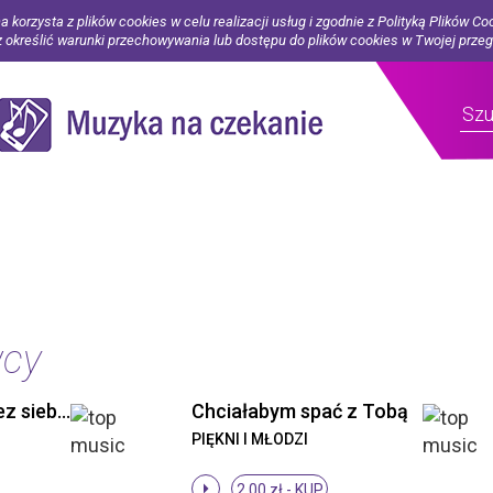
a korzysta z plików cookies w celu realizacji usług i zgodnie z Polityką Plików Co
określić warunki przechowywania lub dostępu do plików cookies w Twojej prze
wcy
Piękni i Młodzi - Bez siebie (Original Mix)
Chciałabym spać z Tobą
PIĘKNI I MŁODZI
2.00 zł -
KUP