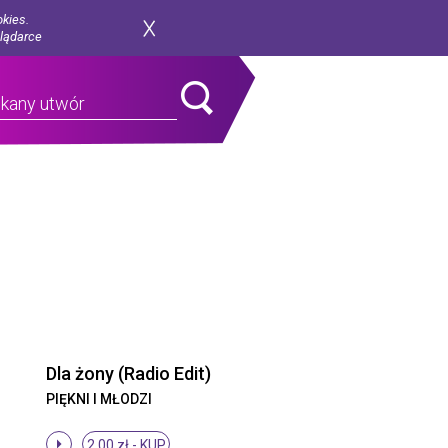
okies.
glądarce
Dla żony (Radio Edit)
PIĘKNI I MŁODZI
2.00 zł -
KUP