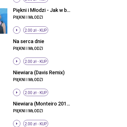
Piękni i Młodzi - Jak w bajce (ti amo) (Radio Edit)
PIĘKNI I MŁODZI
2.00 zł -
KUP
Na serca dnie
PIĘKNI I MŁODZI
2.00 zł -
KUP
Niewiara (Davis Remix)
PIĘKNI I MŁODZI
2.00 zł -
KUP
Niewiara (Monteiro 2013 Remix)
PIĘKNI I MŁODZI
2.00 zł -
KUP