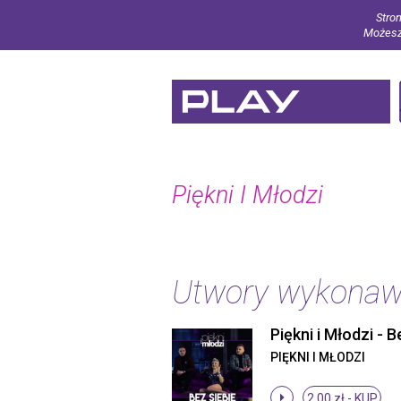
Stron
Możesz 
Piękni I Młodzi
Utwory wykona
PIĘKNI I MŁODZI
2.00 zł -
KUP