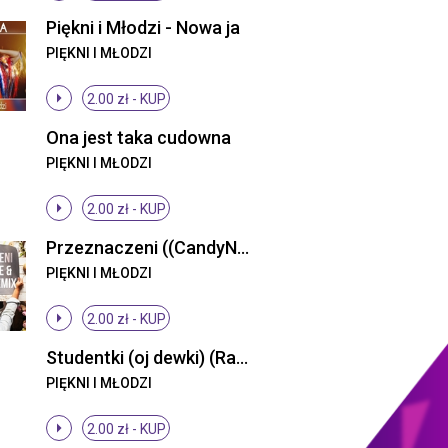
Piękni i Młodzi - Nowa ja
PIĘKNI I MŁODZI
2.00 zł -
KUP
Ona jest taka cudowna
PIĘKNI I MŁODZI
2.00 zł -
KUP
Przeznaczeni ((CandyNoize & Fair Play Remix))
PIĘKNI I MŁODZI
2.00 zł -
KUP
Studentki (oj dewki) (Radio Edit)
PIĘKNI I MŁODZI
2.00 zł -
KUP