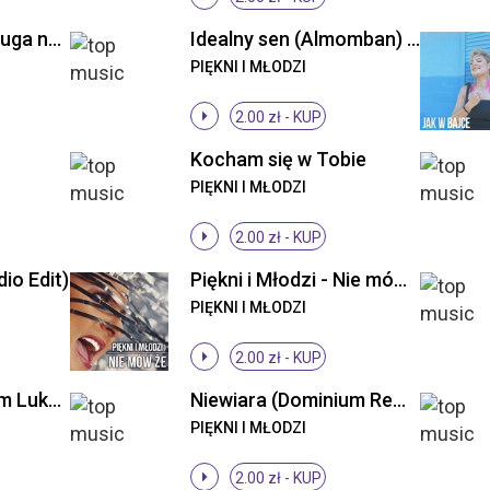
Piękni i Młodzi - Długa noc ((Original Mix))
Idealny sen (Almomban) (Radio Edit)
PIĘKNI I MŁODZI
2.00 zł -
KUP
Kocham się w Tobie
PIĘKNI I MŁODZI
2.00 zł -
KUP
io Edit)
Piękni i Młodzi - Nie mów że (Radio Edit)
PIĘKNI I MŁODZI
2.00 zł -
KUP
Niewiara (DJs From Lukow Remix)
Niewiara (Dominium Remix)
PIĘKNI I MŁODZI
2.00 zł -
KUP