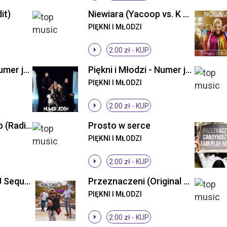
it)
Niewiara (Yacoop vs. K & N Remix)
PIĘKNI I MŁODZI
2.00 zł -
KUP
Piękni i Młodzi - Numer jeden (Original Mix)
Piękni i Młodzi - Numer jeden (Original Mix)
PIĘKNI I MŁODZI
2.00 zł -
KUP
Pora ruszać w klub (Radio Edit)
Prosto w serce
PIĘKNI I MŁODZI
2.00 zł -
KUP
Przeznaczeni ((DJ Sequence Remix))
Przeznaczeni (Original Mix)
PIĘKNI I MŁODZI
2.00 zł -
KUP