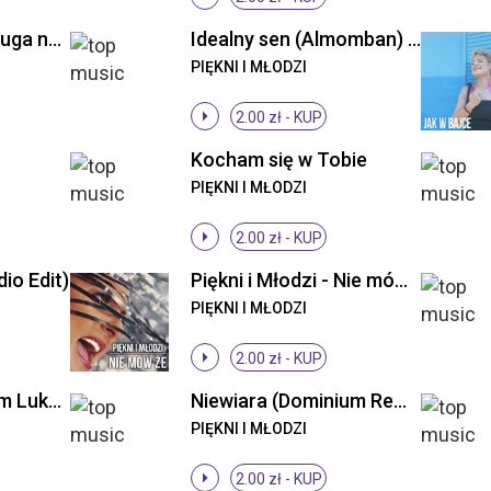
Piękni i Młodzi - Długa noc ((Original Mix))
Idealny sen (Almomban) (Radio Edit)
PIĘKNI I MŁODZI
2.00 zł -
KUP
Kocham się w Tobie
PIĘKNI I MŁODZI
2.00 zł -
KUP
io Edit)
Piękni i Młodzi - Nie mów że (Radio Edit)
PIĘKNI I MŁODZI
2.00 zł -
KUP
Niewiara (DJs From Lukow Remix)
Niewiara (Dominium Remix)
PIĘKNI I MŁODZI
2.00 zł -
KUP