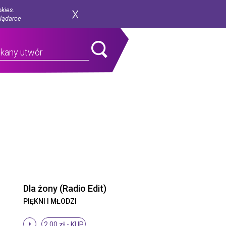
okies.
glądarce
Dla żony (Radio Edit)
PIĘKNI I MŁODZI
2.00 zł -
KUP