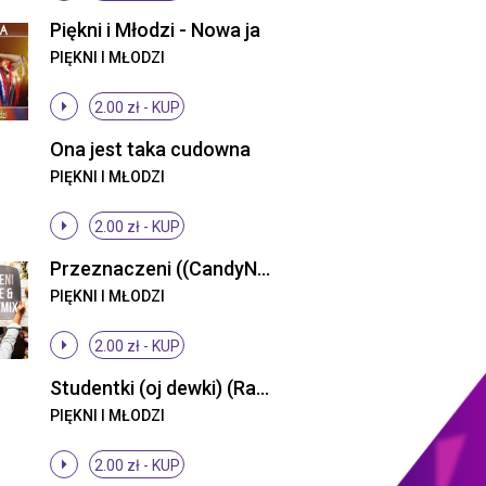
Piękni i Młodzi - Nowa ja
PIĘKNI I MŁODZI
2.00 zł -
KUP
Ona jest taka cudowna
PIĘKNI I MŁODZI
2.00 zł -
KUP
Przeznaczeni ((CandyNoize & Fair Play Remix))
PIĘKNI I MŁODZI
2.00 zł -
KUP
Studentki (oj dewki) (Radio Edit)
PIĘKNI I MŁODZI
2.00 zł -
KUP