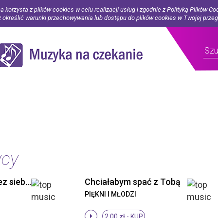
a korzysta z plików cookies w celu realizacji usług i zgodnie z Polityką Plików Co
określić warunki przechowywania lub dostępu do plików cookies w Twojej prze
wcy
Piękni i Młodzi - Bez siebie (Original Mix)
Chciałabym spać z Tobą
PIĘKNI I MŁODZI
2.00 zł -
KUP