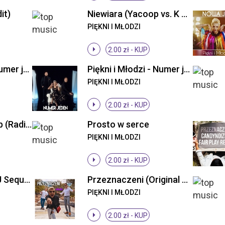
it)
Niewiara (Yacoop vs. K & N Remix)
PIĘKNI I MŁODZI
2.00 zł -
KUP
Piękni i Młodzi - Numer jeden (Original Mix)
Piękni i Młodzi - Numer jeden (Original Mix)
PIĘKNI I MŁODZI
2.00 zł -
KUP
Pora ruszać w klub (Radio Edit)
Prosto w serce
PIĘKNI I MŁODZI
2.00 zł -
KUP
Przeznaczeni ((DJ Sequence Remix))
Przeznaczeni (Original Mix)
PIĘKNI I MŁODZI
2.00 zł -
KUP