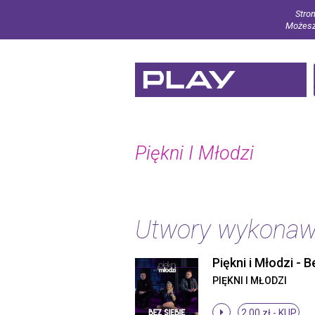
Stron
Możesz 
Piękni I Młodzi
Utwory wykona
PIĘKNI I MŁODZI
2.00 zł -
KUP