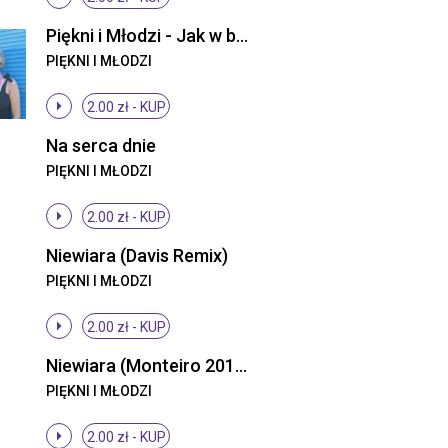
Piękni i Młodzi - Jak w bajce (ti amo) (Radio Edit)
PIĘKNI I MŁODZI
2.00 zł -
KUP
Na serca dnie
PIĘKNI I MŁODZI
2.00 zł -
KUP
Niewiara (Davis Remix)
PIĘKNI I MŁODZI
2.00 zł -
KUP
Niewiara (Monteiro 2013 Remix)
PIĘKNI I MŁODZI
2.00 zł -
KUP