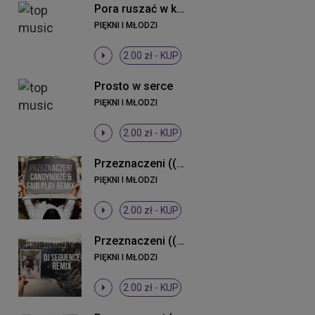
Pora ruszać w klub (Radio Edit)
PIĘKNI I MŁODZI
2.00 zł -
KUP
Prosto w serce
PIĘKNI I MŁODZI
2.00 zł -
KUP
Przeznaczeni ((CandyNoize & Fair Play Remix))
PIĘKNI I MŁODZI
2.00 zł -
KUP
Przeznaczeni ((DJ Sequence Remix))
PIĘKNI I MŁODZI
2.00 zł -
KUP