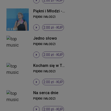
2.00 zł -
KUP
Piękni i Młodzi - Jak w bajce (ti amo) (Radio Edit)
PIĘKNI I MŁODZI
2.00 zł -
KUP
Jedno słowo
PIĘKNI I MŁODZI
2.00 zł -
KUP
Kocham się w Tobie
PIĘKNI I MŁODZI
2.00 zł -
KUP
Na serca dnie
PIĘKNI I MŁODZI
2.00 zł -
KUP