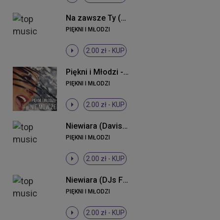
Na zawsze Ty (Radio Edit)
PIĘKNI I MŁODZI
2.00 zł -
KUP
Piękni i Młodzi - Nie mów że (Radio Edit)
PIĘKNI I MŁODZI
2.00 zł -
KUP
Niewiara (Davis Remix)
PIĘKNI I MŁODZI
2.00 zł -
KUP
Niewiara (DJs From Lukow Remix)
PIĘKNI I MŁODZI
2.00 zł -
KUP