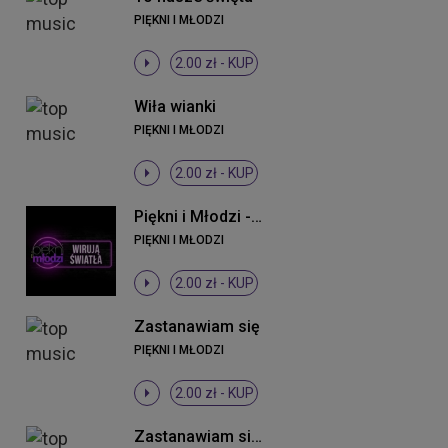
PIĘKNI I MŁODZI
2.00 zł -
KUP
Wiła wianki
PIĘKNI I MŁODZI
2.00 zł -
KUP
Piękni i Młodzi - Wirują światła (Original Mix)
PIĘKNI I MŁODZI
2.00 zł -
KUP
Zastanawiam się
PIĘKNI I MŁODZI
2.00 zł -
KUP
Zastanawiam się (DJ Sequence Remix)