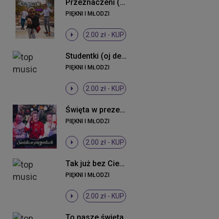
Przeznaczeni (Original Mix)
PIĘKNI I MŁODZI
2.00 zł -
KUP
Studentki (oj dewki) (Radio Edit)
PIĘKNI I MŁODZI
2.00 zł -
KUP
Święta w prezentach ((Original Mix))
PIĘKNI I MŁODZI
2.00 zł -
KUP
Tak już bez Ciebie (Radio Edit)
PIĘKNI I MŁODZI
2.00 zł -
KUP
To nasze święta