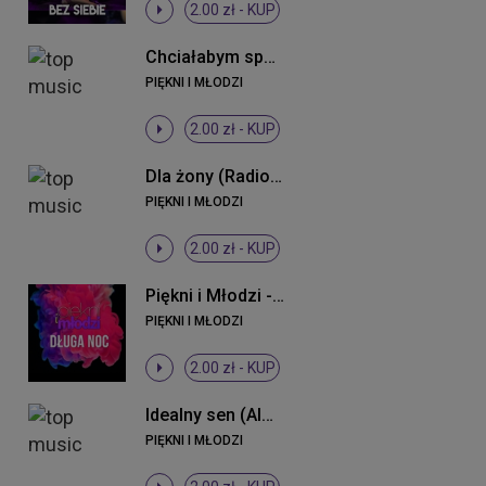
2.00 zł -
KUP
Chciałabym spać z Tobą
PIĘKNI I MŁODZI
2.00 zł -
KUP
Dla żony (Radio Edit)
PIĘKNI I MŁODZI
2.00 zł -
KUP
Piękni i Młodzi - Długa noc ((Original Mix))
PIĘKNI I MŁODZI
2.00 zł -
KUP
Idealny sen (Almomban) (Radio Edit)
PIĘKNI I MŁODZI