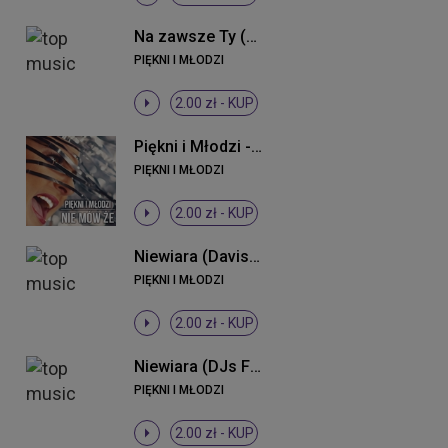
Na zawsze Ty (Radio Edit)
PIĘKNI I MŁODZI
2.00 zł -
KUP
Piękni i Młodzi - Nie mów że (Radio Edit)
PIĘKNI I MŁODZI
2.00 zł -
KUP
Niewiara (Davis Remix)
PIĘKNI I MŁODZI
2.00 zł -
KUP
Niewiara (DJs From Lukow Remix)
PIĘKNI I MŁODZI
2.00 zł -
KUP