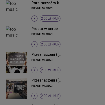
Pora ruszać w klub (Radio Edit)
PIĘKNI I MŁODZI
2.00 zł -
KUP
Prosto w serce
PIĘKNI I MŁODZI
2.00 zł -
KUP
Przeznaczeni ((CandyNoize & Fair Play Remix))
PIĘKNI I MŁODZI
2.00 zł -
KUP
Przeznaczeni ((DJ Sequence Remix))
PIĘKNI I MŁODZI
2.00 zł -
KUP