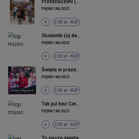
Przeznaczeni (Original Mix)
PIĘKNI I MŁODZI
2.00 zł -
KUP
Studentki (oj dewki) (Radio Edit)
PIĘKNI I MŁODZI
2.00 zł -
KUP
Święta w prezentach ((Original Mix))
PIĘKNI I MŁODZI
2.00 zł -
KUP
Tak już bez Ciebie (Radio Edit)
PIĘKNI I MŁODZI
2.00 zł -
KUP
To nasze święta