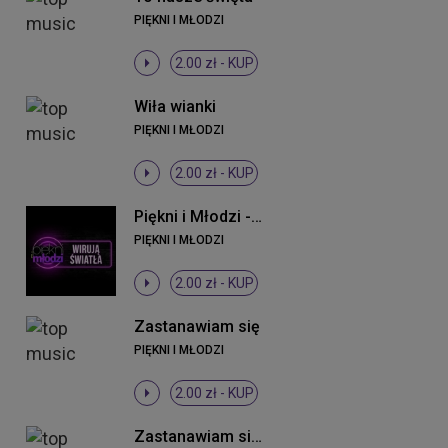
PIĘKNI I MŁODZI
2.00 zł -
KUP
Wiła wianki
PIĘKNI I MŁODZI
2.00 zł -
KUP
Piękni i Młodzi - Wirują światła (Original Mix)
PIĘKNI I MŁODZI
2.00 zł -
KUP
Zastanawiam się
PIĘKNI I MŁODZI
2.00 zł -
KUP
Zastanawiam się (DJ Sequence Remix)