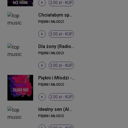
2.00 zł -
KUP
Chciałabym spać z Tobą
PIĘKNI I MŁODZI
2.00 zł -
KUP
Dla żony (Radio Edit)
PIĘKNI I MŁODZI
2.00 zł -
KUP
Piękni i Młodzi - Długa noc ((Original Mix))
PIĘKNI I MŁODZI
2.00 zł -
KUP
Idealny sen (Almomban) (Radio Edit)
PIĘKNI I MŁODZI