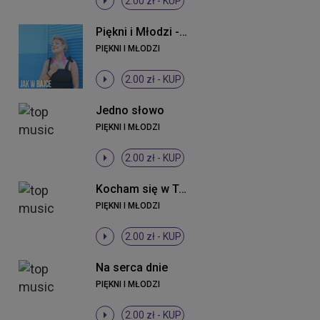
2.00 zł -
KUP
Piękni i Młodzi - Jak w bajce (ti amo) (Radio Edit)
PIĘKNI I MŁODZI
2.00 zł -
KUP
Jedno słowo
PIĘKNI I MŁODZI
2.00 zł -
KUP
Kocham się w Tobie
PIĘKNI I MŁODZI
2.00 zł -
KUP
Na serca dnie
PIĘKNI I MŁODZI
2.00 zł -
KUP