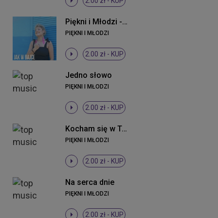
2.00 zł -
KUP
Piękni i Młodzi - Jak w bajce (ti amo) (Radio Edit)
PIĘKNI I MŁODZI
2.00 zł -
KUP
Jedno słowo
PIĘKNI I MŁODZI
2.00 zł -
KUP
Kocham się w Tobie
PIĘKNI I MŁODZI
2.00 zł -
KUP
Na serca dnie
PIĘKNI I MŁODZI
2.00 zł -
KUP