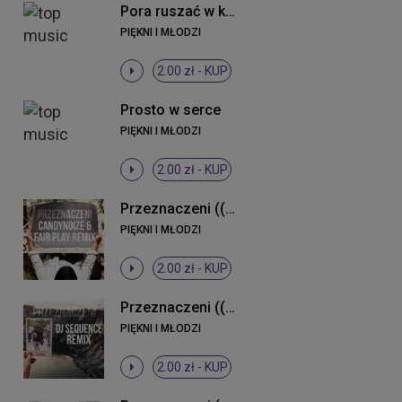
Pora ruszać w klub (Radio Edit)
PIĘKNI I MŁODZI
2.00 zł -
KUP
Prosto w serce
PIĘKNI I MŁODZI
2.00 zł -
KUP
Przeznaczeni ((CandyNoize & Fair Play Remix))
PIĘKNI I MŁODZI
2.00 zł -
KUP
Przeznaczeni ((DJ Sequence Remix))
PIĘKNI I MŁODZI
2.00 zł -
KUP