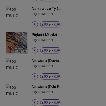
Na zawsze Ty (Radio Edit)
PIĘKNI I MŁODZI
2.00 zł -
KUP
Piękni i Młodzi - Nie mów że (Radio Edit)
PIĘKNI I MŁODZI
2.00 zł -
KUP
Niewiara (Davis Remix)
PIĘKNI I MŁODZI
2.00 zł -
KUP
Niewiara (DJs From Lukow Remix)
PIĘKNI I MŁODZI
2.00 zł -
KUP