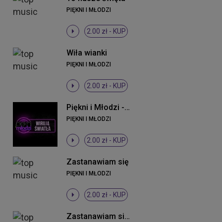
PIĘKNI I MŁODZI
2.00 zł -
KUP
Wiła wianki
PIĘKNI I MŁODZI
2.00 zł -
KUP
Piękni i Młodzi - Wirują światła (Original Mix)
PIĘKNI I MŁODZI
2.00 zł -
KUP
Zastanawiam się
PIĘKNI I MŁODZI
2.00 zł -
KUP
Zastanawiam się (DJ Sequence Remix)