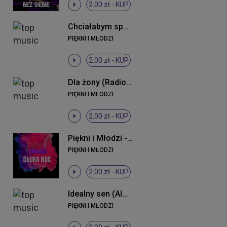
2.00 zł -
KUP
Chciałabym spać z Tobą
PIĘKNI I MŁODZI
2.00 zł -
KUP
Dla żony (Radio Edit)
PIĘKNI I MŁODZI
2.00 zł -
KUP
Piękni i Młodzi - Długa noc ((Original Mix))
PIĘKNI I MŁODZI
2.00 zł -
KUP
Idealny sen (Almomban) (Radio Edit)
PIĘKNI I MŁODZI