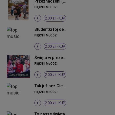
Przeznaczeni (Original Mix)
PIĘKNI I MŁODZI
2.00 zł -
KUP
Studentki (oj dewki) (Radio Edit)
PIĘKNI I MŁODZI
2.00 zł -
KUP
Święta w prezentach ((Original Mix))
PIĘKNI I MŁODZI
2.00 zł -
KUP
Tak już bez Ciebie (Radio Edit)
PIĘKNI I MŁODZI
2.00 zł -
KUP
To nasze święta