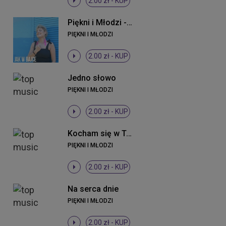
2.00 zł -
KUP
Piękni i Młodzi - Jak w bajce (ti amo) (Radio Edit)
PIĘKNI I MŁODZI
2.00 zł -
KUP
Jedno słowo
PIĘKNI I MŁODZI
2.00 zł -
KUP
Kocham się w Tobie
PIĘKNI I MŁODZI
2.00 zł -
KUP
Na serca dnie
PIĘKNI I MŁODZI
2.00 zł -
KUP