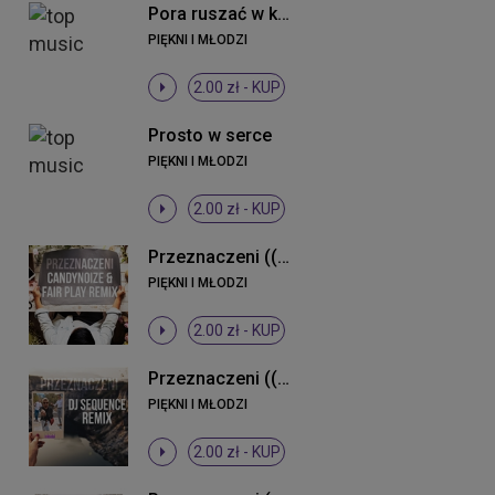
Pora ruszać w klub (Radio Edit)
PIĘKNI I MŁODZI
2.00 zł -
KUP
Prosto w serce
PIĘKNI I MŁODZI
2.00 zł -
KUP
Przeznaczeni ((CandyNoize & Fair Play Remix))
PIĘKNI I MŁODZI
2.00 zł -
KUP
Przeznaczeni ((DJ Sequence Remix))
PIĘKNI I MŁODZI
2.00 zł -
KUP