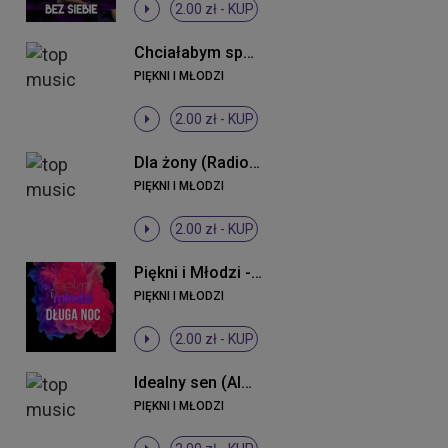
2.00 zł -
KUP
Chciałabym spać z Tobą
PIĘKNI I MŁODZI
2.00 zł -
KUP
Dla żony (Radio Edit)
PIĘKNI I MŁODZI
2.00 zł -
KUP
Piękni i Młodzi - Długa noc ((Original Mix))
PIĘKNI I MŁODZI
2.00 zł -
KUP
Idealny sen (Almomban) (Radio Edit)
PIĘKNI I MŁODZI