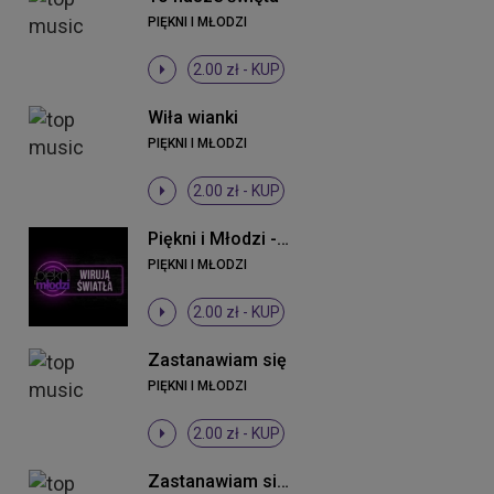
PIĘKNI I MŁODZI
2.00 zł -
KUP
Wiła wianki
PIĘKNI I MŁODZI
2.00 zł -
KUP
Piękni i Młodzi - Wirują światła (Original Mix)
PIĘKNI I MŁODZI
2.00 zł -
KUP
Zastanawiam się
PIĘKNI I MŁODZI
2.00 zł -
KUP
Zastanawiam się (DJ Sequence Remix)