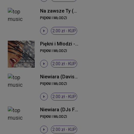
Na zawsze Ty (Radio Edit)
PIĘKNI I MŁODZI
2.00 zł -
KUP
Piękni i Młodzi - Nie mów że (Radio Edit)
PIĘKNI I MŁODZI
2.00 zł -
KUP
Niewiara (Davis Remix)
PIĘKNI I MŁODZI
2.00 zł -
KUP
Niewiara (DJs From Lukow Remix)
PIĘKNI I MŁODZI
2.00 zł -
KUP