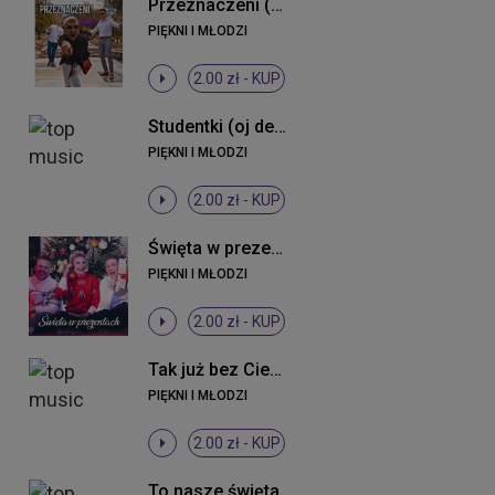
Przeznaczeni (Original Mix)
PIĘKNI I MŁODZI
2.00 zł -
KUP
Studentki (oj dewki) (Radio Edit)
PIĘKNI I MŁODZI
2.00 zł -
KUP
Święta w prezentach ((Original Mix))
PIĘKNI I MŁODZI
2.00 zł -
KUP
Tak już bez Ciebie (Radio Edit)
PIĘKNI I MŁODZI
2.00 zł -
KUP
To nasze święta