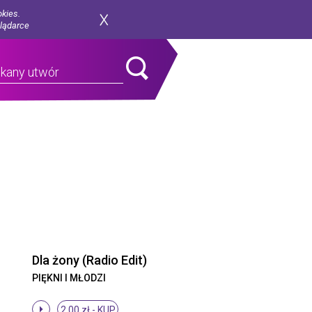
okies.
glądarce
Dla żony (Radio Edit)
PIĘKNI I MŁODZI
2.00 zł -
KUP