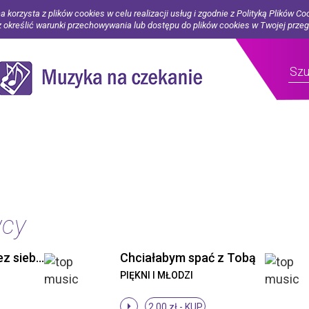
a korzysta z plików cookies w celu realizacji usług i zgodnie z Polityką Plików Co
określić warunki przechowywania lub dostępu do plików cookies w Twojej prze
wcy
Piękni i Młodzi - Bez siebie (Original Mix)
Chciałabym spać z Tobą
PIĘKNI I MŁODZI
2.00 zł -
KUP