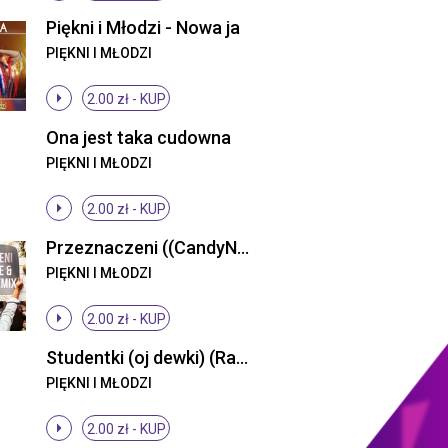
Piękni i Młodzi - Nowa ja
PIĘKNI I MŁODZI
2.00 zł -
KUP
Ona jest taka cudowna
PIĘKNI I MŁODZI
2.00 zł -
KUP
Przeznaczeni ((CandyNoize & Fair Play Remix))
PIĘKNI I MŁODZI
2.00 zł -
KUP
Studentki (oj dewki) (Radio Edit)
PIĘKNI I MŁODZI
2.00 zł -
KUP