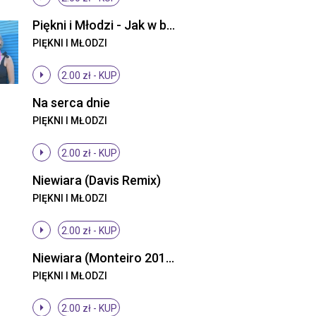
Piękni i Młodzi - Jak w bajce (ti amo) (Radio Edit)
PIĘKNI I MŁODZI
2.00 zł -
KUP
Na serca dnie
PIĘKNI I MŁODZI
2.00 zł -
KUP
Niewiara (Davis Remix)
PIĘKNI I MŁODZI
2.00 zł -
KUP
Niewiara (Monteiro 2013 Remix)
PIĘKNI I MŁODZI
2.00 zł -
KUP