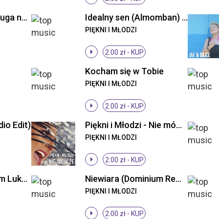
Piękni i Młodzi - Długa noc ((Original Mix))
Idealny sen (Almomban) (Radio Edit)
PIĘKNI I MŁODZI
2.00 zł -
KUP
Kocham się w Tobie
PIĘKNI I MŁODZI
2.00 zł -
KUP
io Edit)
Piękni i Młodzi - Nie mów że (Radio Edit)
PIĘKNI I MŁODZI
2.00 zł -
KUP
Niewiara (DJs From Lukow Remix)
Niewiara (Dominium Remix)
PIĘKNI I MŁODZI
2.00 zł -
KUP