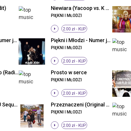
it)
Niewiara (Yacoop vs. K & N Remix)
PIĘKNI I MŁODZI
2.00 zł -
KUP
Piękni i Młodzi - Numer jeden (Original Mix)
Piękni i Młodzi - Numer jeden (Original Mix)
PIĘKNI I MŁODZI
2.00 zł -
KUP
Pora ruszać w klub (Radio Edit)
Prosto w serce
PIĘKNI I MŁODZI
2.00 zł -
KUP
Przeznaczeni ((DJ Sequence Remix))
Przeznaczeni (Original Mix)
PIĘKNI I MŁODZI
2.00 zł -
KUP