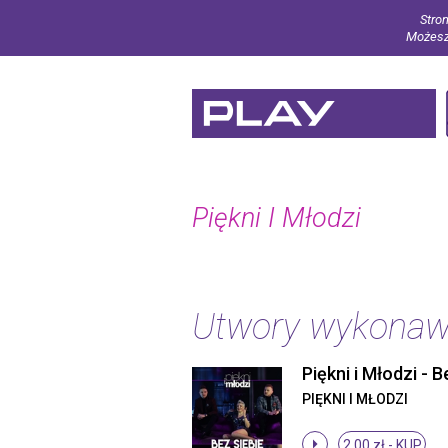
Stron
Możesz 
Piękni I Młodzi
Utwory wykona
PIĘKNI I MŁODZI
2.00 zł -
KUP