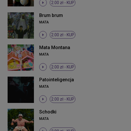
2.00 zł -
KUP
Brum brum
MATA
2.00 zł -
KUP
Mata Montana
MATA
2.00 zł -
KUP
Patointeligencja
MATA
2.00 zł -
KUP
Schodki
MATA