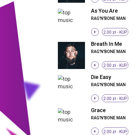
As You Are
RAG'N'BONE MAN
2.00 zł -
KUP
Breath In Me
RAG'N'BONE MAN
2.00 zł -
KUP
Die Easy
RAG'N'BONE MAN
2.00 zł -
KUP
Grace
RAG'N'BONE MAN
2.00 zł -
KUP