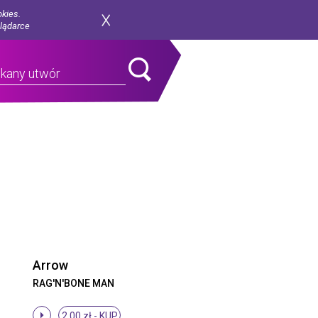
okies.
glądarce
Arrow
RAG'N'BONE MAN
2.00 zł -
KUP