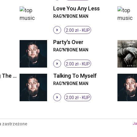
Love You Any Less
RAG'N'BONE MAN
2.00 zł -
KUP
Party's Over
RAG'N'BONE MAN
2.00 zł -
KUP
Somewhere Along The Way
Talking To Myself
RAG'N'BONE MAN
2.00 zł -
KUP
a zastrzeżone
Ja