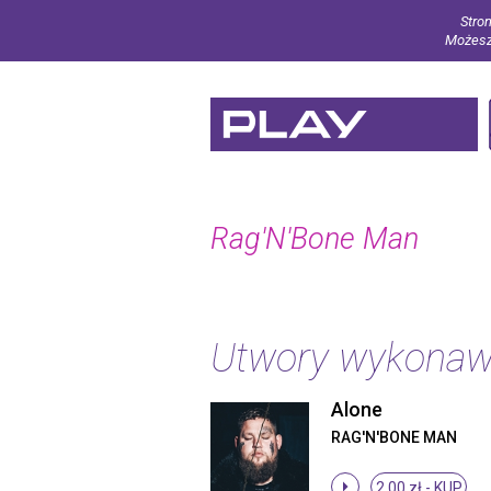
Stron
Możesz 
Rag'N'Bone Man
Utwory wykona
Alone
RAG'N'BONE MAN
2.00 zł -
KUP