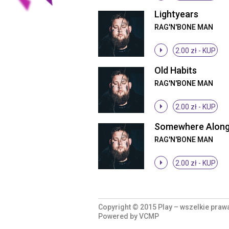
Lightyears
RAG'N'BONE MAN
2.00 zł -
KUP
Old Habits
RAG'N'BONE MAN
2.00 zł -
KUP
RAG'N'BONE MAN
2.00 zł -
KUP
Copyright © 2015 Play – wszelkie praw
Powered by
VCMP