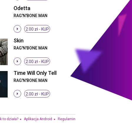
Odetta
RAG'N'BONE MAN
2.00 zł -
KUP
Skin
RAG'N'BONE MAN
2.00 zł -
KUP
Time Will Only Tell
RAG'N'BONE MAN
2.00 zł -
KUP
k to działa?
Aplikacja Android
Regulamin