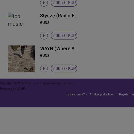
2.00 zł -
KUP
Słyszę (Radio Edit)
GUNS
2.00 zł -
KUP
WAYN (Where Are You Now)
GUNS
2.00 zł -
KUP
Copyright © 2015 Play – wszelkie prawa zastrzeżone
Powered by
VCMP
Jak to działa?
Aplikacja Android
Regulamin