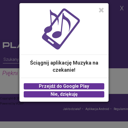
Strona korzysta z plików cookies w
celu realizacji usług i zgodnie z
Polityką Plików Cookies.
Możesz określić warunki
przechowywania lub dostępu do
plików cookies w Twojej
przeglądarce
Ściągnij aplikację Muzyka na
czekanie!
Piękni i Młodzi Magdalena Narożna
Przejdź do Google Play
Nie, dziękuję
Copyright © 2015 Play – wszelkie prawa zastrzeżone
Powered by
VCMP
Jak to działa?
Aplikacja Android
Regulamin