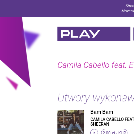
Stron
Możesz 
Camila Cabello feat. 
Utwory wykona
Bam Bam
CAMILA CABELLO FEAT
SHEERAN
2.00 zł -
KUP