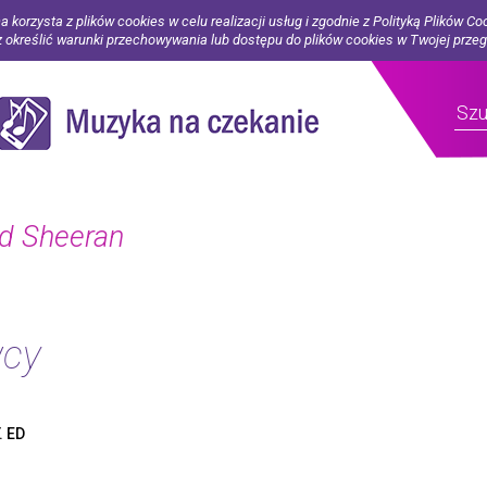
a korzysta z plików cookies w celu realizacji usług i zgodnie z Polityką Plików Co
określić warunki przechowywania lub dostępu do plików cookies w Twojej prze
Ed Sheeran
wcy
. ED