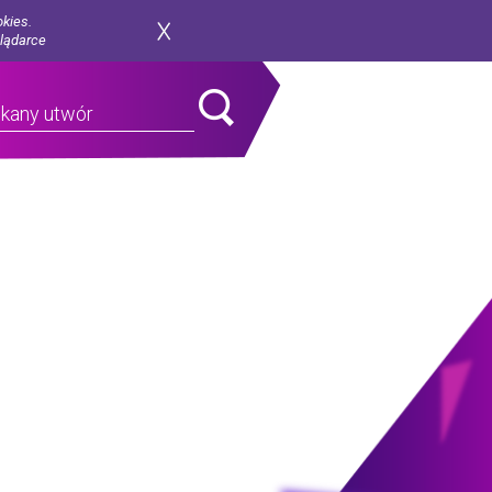
okies.
glądarce