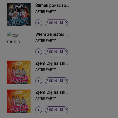
Ślimak pokaż rogi (Extended)
AFTER PARTY
2.00 zł -
KUP
Wiem że jesteś (Oldschool 90's Remix)
AFTER PARTY
2.00 zł -
KUP
Zjem Cię na sniadanie (Radio Edit)
AFTER PARTY
2.00 zł -
KUP
Zjem Cię na sniadanie (Radio Edit)
AFTER PARTY
2.00 zł -
KUP