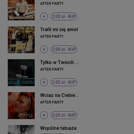
AFTER PARTY
2.00 zł -
KUP
Trafił mi się anioł
AFTER PARTY
2.00 zł -
KUP
Tylko w Twoich dłoniach
AFTER PARTY
2.00 zł -
KUP
Wciaz na Ciebie czekam
AFTER PARTY
2.00 zł -
KUP
Wspólne tatuaże