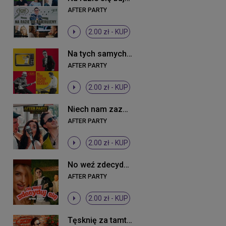
AFTER PARTY
2.00 zł -
KUP
Na tych samych falach nadajemy
AFTER PARTY
2.00 zł -
KUP
Niech nam zazdrości cały świat
AFTER PARTY
2.00 zł -
KUP
No weź zdecyduj się
AFTER PARTY
2.00 zł -
KUP
Tęsknię za tamtymi latami