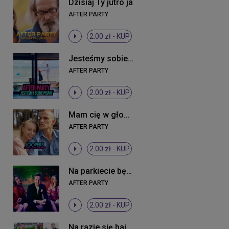
Dzisiaj Ty jutro ja
AFTER PARTY
2.00 zł -
KUP
Jesteśmy sobie pisani
AFTER PARTY
2.00 zł -
KUP
Mam cię w głowie
AFTER PARTY
2.00 zł -
KUP
Na parkiecie będziesz wywijała
AFTER PARTY
2.00 zł -
KUP
Na razie się bajerujemy