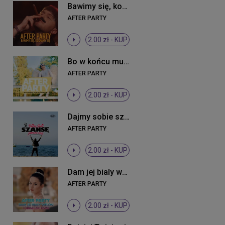
Bawimy się, kochamy się
AFTER PARTY
2.00 zł -
KUP
Bo w końcu musi być dobrze
AFTER PARTY
2.00 zł -
KUP
Dajmy sobie szansę jeszcze raz
AFTER PARTY
2.00 zł -
KUP
Dam jej bialy welon i obraczki dwie
AFTER PARTY
2.00 zł -
KUP