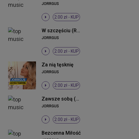
JORRGUS
2.00 zł -
KUP
W szczęściu (Radio Edit)
JORRGUS
2.00 zł -
KUP
Za nią tęsknię
JORRGUS
2.00 zł -
KUP
Zawsze sobą (Radio Edit)
JORRGUS
2.00 zł -
KUP
Bezcenna Miłość