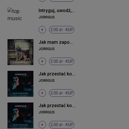
Intryguj, uwodź, prowokuj mnie (Radio Edit)
JORRGUS
2.00 zł -
KUP
Jak mam zapomnieć
JORRGUS
2.00 zł -
KUP
Jak przestać kochać
JORRGUS
2.00 zł -
KUP
Jak przestać kochać
JORRGUS
2.00 zł -
KUP