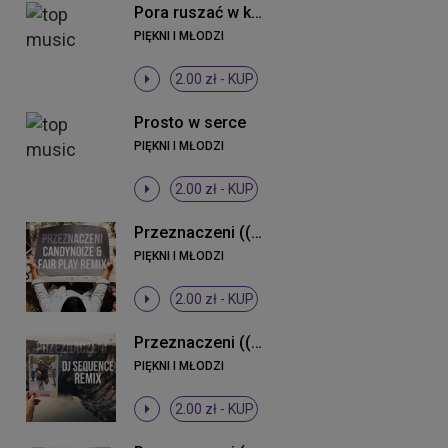
Pora ruszać w klub (Radio Edit)
PIĘKNI I MŁODZI
2.00 zł -
KUP
Prosto w serce
PIĘKNI I MŁODZI
2.00 zł -
KUP
Przeznaczeni ((CandyNoize & Fair Play Remix))
PIĘKNI I MŁODZI
2.00 zł -
KUP
Przeznaczeni ((DJ Sequence Remix))
PIĘKNI I MŁODZI
2.00 zł -
KUP