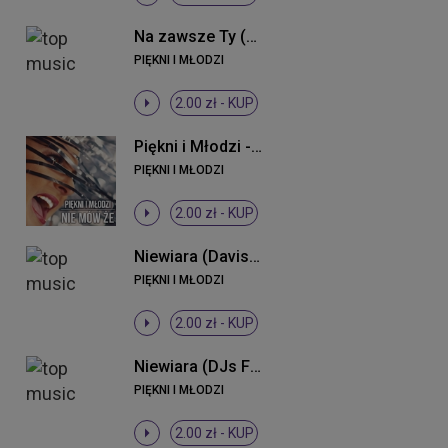
Na zawsze Ty (Radio Edit)
PIĘKNI I MŁODZI
2.00 zł -
KUP
Piękni i Młodzi - Nie mów że (Radio Edit)
PIĘKNI I MŁODZI
2.00 zł -
KUP
Niewiara (Davis Remix)
PIĘKNI I MŁODZI
2.00 zł -
KUP
Niewiara (DJs From Lukow Remix)
PIĘKNI I MŁODZI
2.00 zł -
KUP