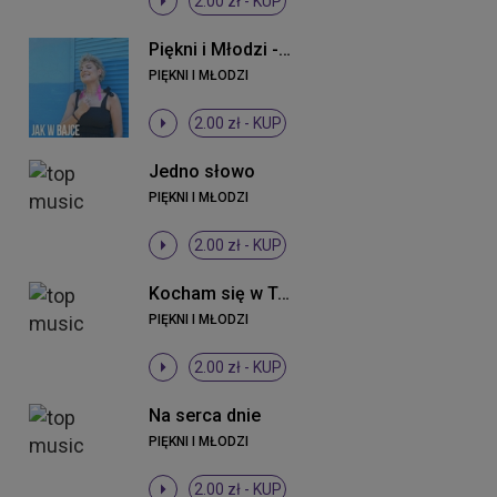
2.00 zł -
KUP
Piękni i Młodzi - Jak w bajce (ti amo) (Radio Edit)
PIĘKNI I MŁODZI
2.00 zł -
KUP
Jedno słowo
PIĘKNI I MŁODZI
2.00 zł -
KUP
Kocham się w Tobie
PIĘKNI I MŁODZI
2.00 zł -
KUP
Na serca dnie
PIĘKNI I MŁODZI
2.00 zł -
KUP