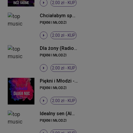
2.00 zł -
KUP
Chciałabym spać z Tobą
PIĘKNI I MŁODZI
2.00 zł -
KUP
Dla żony (Radio Edit)
PIĘKNI I MŁODZI
2.00 zł -
KUP
Piękni i Młodzi - Długa noc ((Original Mix))
PIĘKNI I MŁODZI
2.00 zł -
KUP
Idealny sen (Almomban) (Radio Edit)
PIĘKNI I MŁODZI