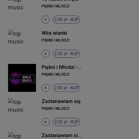
PIĘKNI I MŁODZI
2.00 zł -
KUP
Wiła wianki
PIĘKNI I MŁODZI
2.00 zł -
KUP
Piękni i Młodzi - Wirują światła (Original Mix)
PIĘKNI I MŁODZI
2.00 zł -
KUP
Zastanawiam się
PIĘKNI I MŁODZI
2.00 zł -
KUP
Zastanawiam się (DJ Sequence Remix)