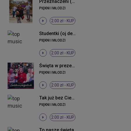
Przeznaczeni (Original Mix)
PIĘKNI I MŁODZI
2.00 zł -
KUP
Studentki (oj dewki) (Radio Edit)
PIĘKNI I MŁODZI
2.00 zł -
KUP
Święta w prezentach ((Original Mix))
PIĘKNI I MŁODZI
2.00 zł -
KUP
Tak już bez Ciebie (Radio Edit)
PIĘKNI I MŁODZI
2.00 zł -
KUP
To nasze święta