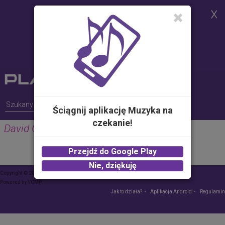
Strona korzysta z plików cookies w
celu realizacji usług i zgodnie z
Polityką Plików Cookies.
Możesz określić warunki
przechowywania lub dostępu do
plików cookies w Twojej
przeglądarce
Ściągnij aplikację Muzyka na
czekanie!
David Guetta & Sia
Przejdź do Google Play
Nie, dziękuję
Copyright © 2015 Play – wszelkie prawa zastrzeżone
Powered by
VCMP
Jak to działa?
Aplikacja Android
Regulamin