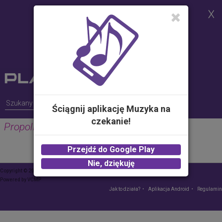
Strona korzysta z plików cookies w
celu realizacji usług i zgodnie z
Polityką Plików Cookies.
Możesz określić warunki
przechowywania lub dostępu do
plików cookies w Twojej
przeglądarce
Ściągnij aplikację Muzyka na
czekanie!
Propolis Media
Przejdź do Google Play
Nie, dziękuję
Copyright © 2015 Play – wszelkie prawa zastrzeżone
Powered by
VCMP
Jak to działa?
Aplikacja Android
Regulamin