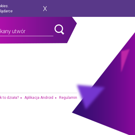
okies.
glądarce
k to działa?
Aplikacja Android
Regulamin