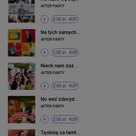
AFTER PARTY
2.00 zł -
KUP
Na tych samych falach nadajemy
AFTER PARTY
2.00 zł -
KUP
Niech nam zazdrości cały świat
AFTER PARTY
2.00 zł -
KUP
No weź zdecyduj się
AFTER PARTY
2.00 zł -
KUP
Tęsknię za tamtymi latami