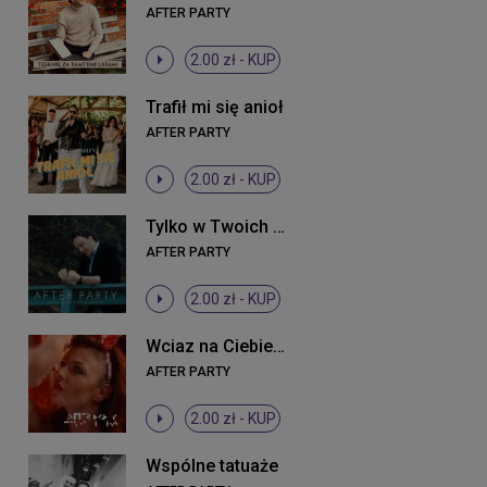
AFTER PARTY
2.00 zł -
KUP
Trafił mi się anioł
AFTER PARTY
2.00 zł -
KUP
Tylko w Twoich dłoniach
AFTER PARTY
2.00 zł -
KUP
Wciaz na Ciebie czekam
AFTER PARTY
2.00 zł -
KUP
Wspólne tatuaże