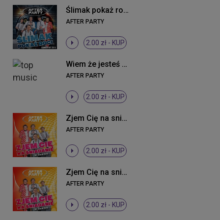
Ślimak pokaż rogi (Extended)
AFTER PARTY
2.00 zł -
KUP
Wiem że jesteś (Oldschool 90's Remix)
AFTER PARTY
2.00 zł -
KUP
Zjem Cię na sniadanie (Radio Edit)
AFTER PARTY
2.00 zł -
KUP
Zjem Cię na sniadanie (Radio Edit)
AFTER PARTY
2.00 zł -
KUP