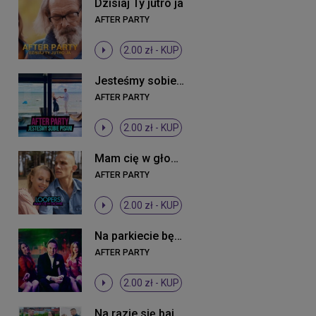
Dzisiaj Ty jutro ja
AFTER PARTY
2.00 zł -
KUP
Jesteśmy sobie pisani
AFTER PARTY
2.00 zł -
KUP
Mam cię w głowie
AFTER PARTY
2.00 zł -
KUP
Na parkiecie będziesz wywijała
AFTER PARTY
2.00 zł -
KUP
Na razie się bajerujemy