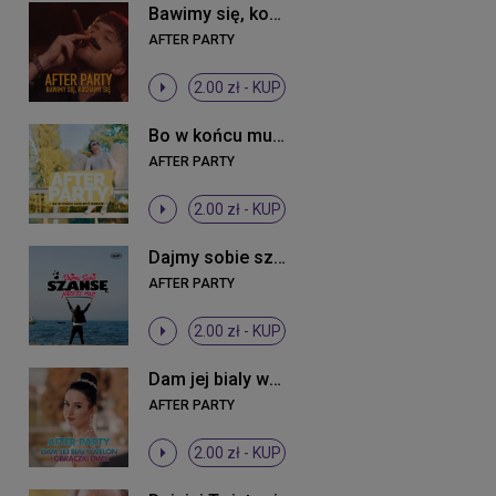
Bawimy się, kochamy się
AFTER PARTY
2.00 zł -
KUP
Bo w końcu musi być dobrze
AFTER PARTY
2.00 zł -
KUP
Dajmy sobie szansę jeszcze raz
AFTER PARTY
2.00 zł -
KUP
Dam jej bialy welon i obraczki dwie
AFTER PARTY
2.00 zł -
KUP