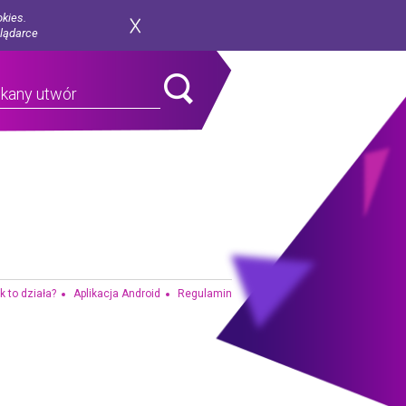
okies.
glądarce
k to działa?
Aplikacja Android
Regulamin