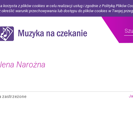
a korzysta z plików cookies w celu realizacji usług i zgodnie z Polityką Plików Co
określić warunki przechowywania lub dostępu do plików cookies w Twojej prze
alena Narożna
a zastrzeżone
Ja