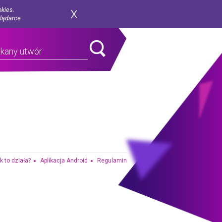
okies.
glądarce
k to działa?
Aplikacja Android
Regulamin