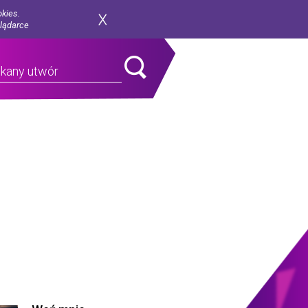
okies.
glądarce