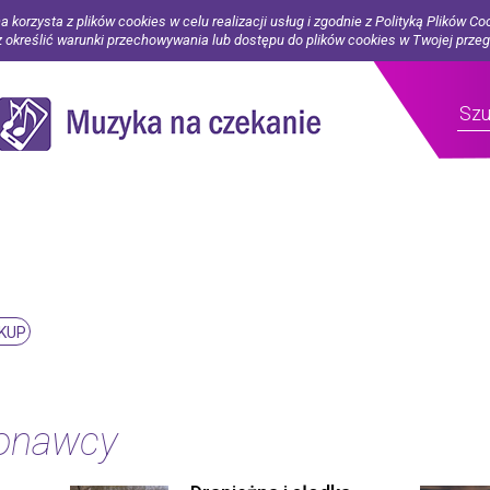
a korzysta z plików cookies w celu realizacji usług i zgodnie z Polityką Plików Co
określić warunki przechowywania lub dostępu do plików cookies w Twojej prze
KUP
konawcy