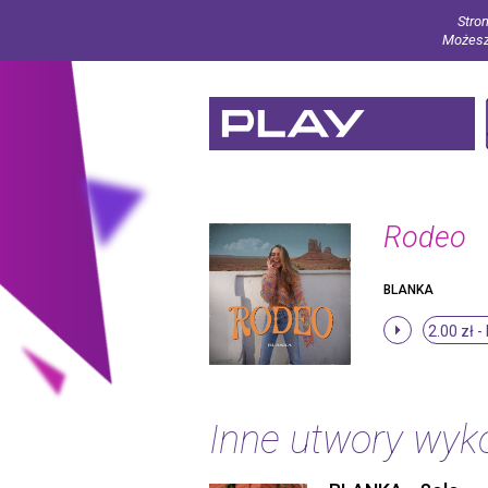
Stron
Możesz 
Rodeo
BLANKA
2.00 zł -
Inne utwory wy