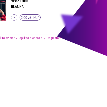
Weź mnie
BLANKA
2.00 zł -
KUP
k to działa?
Aplikacja Android
Regulamin