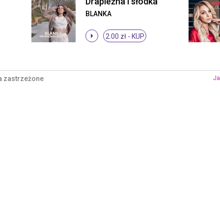
Drapieżna i słodka
BLANKA
2.00 zł -
KUP
a zastrzeżone
Ja