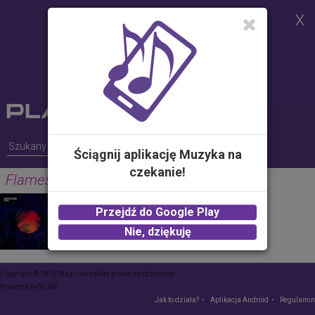
Strona korzysta z plików cookies w
celu realizacji usług i zgodnie z
Polityką Plików Cookies.
Możesz określić warunki
przechowywania lub dostępu do
plików cookies w Twojej
przeglądarce
Ściągnij aplikację Muzyka na
czekanie!
Flames
DAVID GUETTA & SIA
Przejdź do Google Play
2.00 zł -
KUP
Nie, dziękuję
Copyright © 2015 Play – wszelkie prawa zastrzeżone
Powered by
VCMP
Jak to działa?
Aplikacja Android
Regulamin