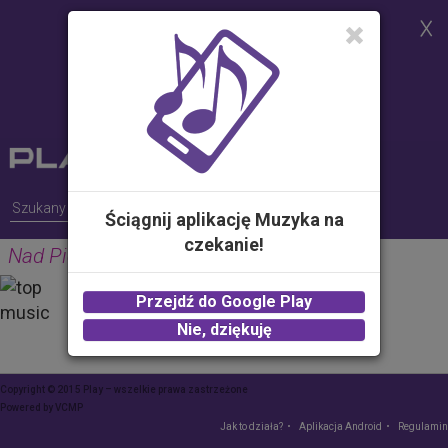
Strona korzysta z plików cookies w
celu realizacji usług i zgodnie z
Polityką Plików Cookies.
Możesz określić warunki
przechowywania lub dostępu do
plików cookies w Twojej
przeglądarce
Ściągnij aplikację Muzyka na
czekanie!
Nad Pięknym Modrym Dunajem
JOHANN STRAUSS
Przejdź do Google Play
2.00 zł -
KUP
Nie, dziękuję
Copyright © 2015 Play – wszelkie prawa zastrzeżone
Powered by
VCMP
Jak to działa?
Aplikacja Android
Regulamin