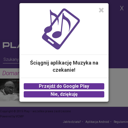
Strona korzysta z plików cookies w
celu realizacji usług i zgodnie z
Polityką Plików Cookies.
Możesz określić warunki
przechowywania lub dostępu do
plików cookies w Twojej
przeglądarce
Ściągnij aplikację Muzyka na
czekanie!
Domans Dance
DON LAKA
Przejdź do Google Play
2.00 zł -
KUP
Nie, dziękuję
Copyright © 2015 Play – wszelkie prawa zastrzeżone
Powered by
VCMP
Jak to działa?
Aplikacja Android
Regulamin