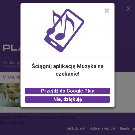
Strona korzysta z plików cookies w
celu realizacji usług i zgodnie z
Polityką Plików Cookies.
Możesz określić warunki
przechowywania lub dostępu do
plików cookies w Twojej
przeglądarce
Ściągnij aplikację Muzyka na
czekanie!
Vivaldi: Summer (The 4 Seasons)
JANINE JANSEN
Przejdź do Google Play
2.00 zł -
KUP
Nie, dziękuję
Copyright © 2015 Play – wszelkie prawa zastrzeżone
Powered by
VCMP
Jak to działa?
Aplikacja Android
Regulamin